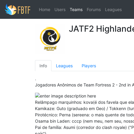
Home
Users
Teams
Forums
Leagues
JATF2 Highland
Info
Leagues
Players
.
Jogadores Anônimos de Team Fortress 2 - 2nd in 
Relâmpago marquinhos: kova(é dos favela que elas g
Kamikaze: Guto (graduado em Geo) / Tokkenn (tur
Pirotécnico: Perna (sereena: o mais quente de todo
Osama bin Laden: cccp (nem meu, nem seu, nosso)
Pai de família: Asumi (corredor do clash royale) (
país")