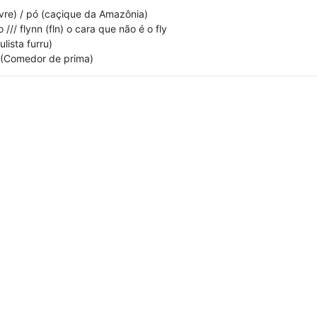
livre) / pó (caçique da Amazônia)
/ flynn (fln) o cara que não é o fly
ulista furru)
 (Comedor de prima)