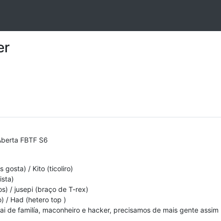
er
Aberta FBTF S6
osta) / Kito (ticoliro)
ista)
s) / jusepi (braço de T-rex)
 / Had (hetero top )
"Pai de familía, maconheiro e hacker, precisamos de mais gente assim