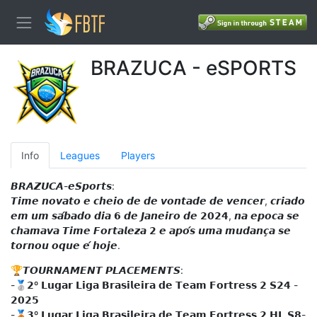
BRAZUCA - eSPORTS
Info
Leagues
Players
𝘽𝙍𝘼𝙕𝙐𝘾𝘼-𝙚𝙎𝙥𝙤𝙧𝙩𝙨:
𝙏𝙞𝙢𝙚 𝙣𝙤𝙫𝙖𝙩𝙤 𝙚 𝙘𝙝𝙚𝙞𝙤 𝙙𝙚 𝙙𝙚 𝙫𝙤𝙣𝙩𝙖𝙙𝙚 𝙙𝙚 𝙫𝙚𝙣𝙘𝙚𝙧, 𝙘𝙧𝙞𝙖𝙙𝙤
𝙚𝙢 𝙪𝙢 𝙨𝙖́𝙗𝙖𝙙𝙤 𝙙𝙞𝙖 𝟲 𝙙𝙚 𝙅𝙖𝙣𝙚𝙞𝙧𝙤 𝙙𝙚 𝟮𝟬𝟮𝟰, 𝙣𝙖 𝙚𝙥𝙤𝙘𝙖 𝙨𝙚
𝙘𝙝𝙖𝙢𝙖𝙫𝙖 𝙏𝙞𝙢𝙚 𝙁𝙤𝙧𝙩𝙖𝙡𝙚𝙯𝙖 𝟮 𝙚 𝙖𝙥𝙤́𝙨 𝙪𝙢𝙖 𝙢𝙪𝙙𝙖𝙣𝙘̧𝙖 𝙨𝙚
𝙩𝙤𝙧𝙣𝙤𝙪 𝙤𝙦𝙪𝙚 𝙚́ 𝙝𝙤𝙟𝙚.
🏆𝙏𝙊𝙐𝙍𝙉𝘼𝙈𝙀𝙉𝙏 𝙋𝙇𝘼𝘾𝙀𝙈𝙀𝙉𝙏𝙎:
-🥈𝟮º 𝗟𝘂𝗴𝗮𝗿 𝗟𝗶𝗴𝗮 𝗕𝗿𝗮𝘀𝗶𝗹𝗲𝗶𝗿𝗮 𝗱𝗲 𝗧𝗲𝗮𝗺 𝗙𝗼𝗿𝘁𝗿𝗲𝘀𝘀 𝟮 𝗦𝟮𝟰 -
𝟮𝟬𝟮𝟱
-🥉𝟯º 𝗟𝘂𝗴𝗮𝗿 𝗟𝗶𝗴𝗮 𝗕𝗿𝗮𝘀𝗶𝗹𝗲𝗶𝗿𝗮 𝗱𝗲 𝗧𝗲𝗮𝗺 𝗙𝗼𝗿𝘁𝗿𝗲𝘀𝘀 𝟮 𝗛𝗟 𝗦𝟴-