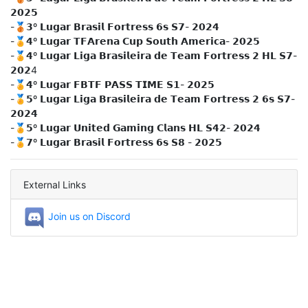
𝟮𝟬𝟮𝟱
-🥉𝟯º 𝗟𝘂𝗴𝗮𝗿 𝗕𝗿𝗮𝘀𝗶𝗹 𝗙𝗼𝗿𝘁𝗿𝗲𝘀𝘀 𝟲𝘀 𝗦𝟳- 𝟮𝟬𝟮𝟰
-🏅𝟰º 𝗟𝘂𝗴𝗮𝗿 𝗧𝗙𝗔𝗿𝗲𝗻𝗮 𝗖𝘂𝗽 𝗦𝗼𝘂𝘁𝗵 𝗔𝗺𝗲𝗿𝗶𝗰𝗮- 𝟮𝟬𝟮𝟱
-🏅𝟰º 𝗟𝘂𝗴𝗮𝗿 𝗟𝗶𝗴𝗮 𝗕𝗿𝗮𝘀𝗶𝗹𝗲𝗶𝗿𝗮 𝗱𝗲 𝗧𝗲𝗮𝗺 𝗙𝗼𝗿𝘁𝗿𝗲𝘀𝘀 𝟮 𝗛𝗟 𝗦𝟳-
𝟮𝟬𝟮4
-🏅𝟰º 𝗟𝘂𝗴𝗮𝗿 𝗙𝗕𝗧𝗙 𝗣𝗔𝗦𝗦 𝗧𝗜𝗠𝗘 𝗦𝟭- 𝟮𝟬𝟮𝟱
-🏅𝟱º 𝗟𝘂𝗴𝗮𝗿 𝗟𝗶𝗴𝗮 𝗕𝗿𝗮𝘀𝗶𝗹𝗲𝗶𝗿𝗮 𝗱𝗲 𝗧𝗲𝗮𝗺 𝗙𝗼𝗿𝘁𝗿𝗲𝘀𝘀 𝟮 𝟲𝘀 𝗦𝟳-
𝟮𝟬𝟮𝟰
-🏅𝟱º 𝗟𝘂𝗴𝗮𝗿 𝗨𝗻𝗶𝘁𝗲𝗱 𝗚𝗮𝗺𝗶𝗻𝗴 𝗖𝗹𝗮𝗻𝘀 𝗛𝗟 𝗦𝟰𝟮- 𝟮𝟬𝟮𝟰
-🏅𝟳º 𝗟𝘂𝗴𝗮𝗿 𝗕𝗿𝗮𝘀𝗶𝗹 𝗙𝗼𝗿𝘁𝗿𝗲𝘀𝘀 𝟲𝘀 𝗦𝟴 - 𝟮𝟬𝟮𝟱
External Links
Join us on Discord