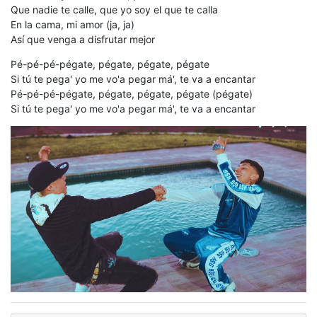
Que nadie te calle, que yo soy el que te calla
En la cama, mi amor (ja, ja)
Así que venga a disfrutar mejor
Pé-pé-pé-pégate, pégate, pégate, pégate
Si tú tе pega' yo me vo'a pegar má', tе va a encantar
Pé-pé-pé-pégate, pégate, pégate, pégate (pégate)
Si tú te pega' yo me vo'a pegar má', te va a encantar