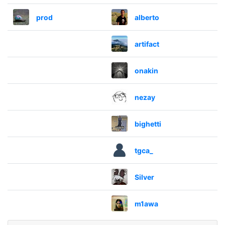
prod
alberto
artifact
󠀡󠀡onakin
nezay
bighetti
tgca_
Silver
m1awa