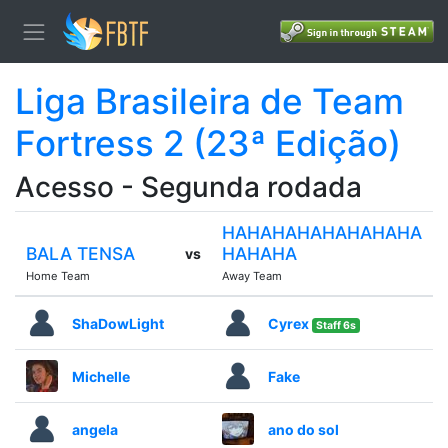
Liga Brasileira de Team
Fortress 2 (23ª Edição)
Acesso - Segunda rodada
HAHAHAHAHAHAHAHA
BALA TENSA
HAHAHA
vs
Home Team
Away Team
ShaDowLight
Cyrex
Staff 6s
Michelle
Fake
angela
ano do sol