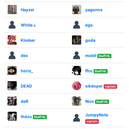
Hayzei
yagonns
White ▵
ego.
Kimber
goda
dex
mobil
Staff HL
horiz_
ffcc
Staff HL
DEAD
sikdoper
captain
deR
Nico
Staff HL
JumpyNote
thézu
Staff HL
captain