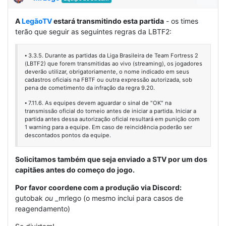
A
LegãoTV
estará transmitindo esta partida
- os times
terão que seguir as seguintes regras da LBTF2:
⦁ 3.3.5. Durante as partidas da Liga Brasileira de Team Fortress 2
(LBTF2) que forem transmitidas ao vivo (streaming), os jogadores
deverão utilizar, obrigatoriamente, o nome indicado em seus
cadastros oficiais na FBTF ou outra expressão autorizada, sob
pena de cometimento da infração da regra 9.20.
⦁ 7.11.6. As equipes devem aguardar o sinal de "OK" na
transmissão oficial do torneio antes de iniciar a partida. Iniciar a
partida antes dessa autorização oficial resultará em punição com
1 warning para a equipe. Em caso de reincidência poderão ser
descontados pontos da equipe.
Solicitamos também que seja enviado a STV por um dos
capitães antes do começo do jogo.
Por favor coordene com a produção via Discord:
gutobak
ou
_mrlego (o mesmo inclui para casos de
reagendamento)