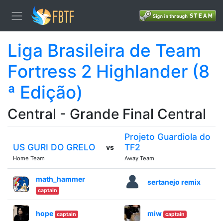
Liga Brasileira de Team
Fortress 2 Highlander (8
ª Edição)
Central - Grande Final Central
Projeto Guardiola do
US GURI DO GRELO
TF2
vs
Home Team
Away Team
math_hammer
sertanejo remix
captain
hope
miw
captain
captain