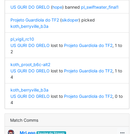
US GURI DO GRELO
(
hope
) banned
pl_swiftwater_final1
Projeto Guardiola do TF2
(
sikdoper
) picked
koth_berryville_b3a
pl_vigil_rc10
US GURI DO GRELO
lost to
Projeto Guardiola do TF2
, 1 to
2
koth_proot_b6c-alt2
US GURI DO GRELO
lost to
Projeto Guardiola do TF2
, 1 to
4
koth_berryville_b3a
US GURI DO GRELO
lost to
Projeto Guardiola do TF2
, 0 to
4
Match Comms
MrLego
Equipe de Stream