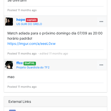
Se divirtam!
Posted 11 months ago
hope
captain
US GURI DO GRELO
Match adiada para o próximo domingo dia 07/09 as 20:00
horário padrão!
https://imgur.com/a/eeeL0xw
Posted 11 months ago
- edited 11 months ago
ffcc
Staff HL
Projeto Guardiola do TF2
mao
Posted 11 months ago
External Links