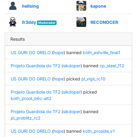
hellsing
kapone
fr3ddy
RECONOCER
Moderador
Results
US GURI DO GRELO
(
hope
) banned
koth_ashville_final1
Projeto Guardiola do TF2
(
sikdoper
) banned
cp_steel_f12
US GURI DO GRELO
(
hope
) picked
pl_vigil_rc10
Projeto Guardiola do TF2
(
sikdoper
) picked
koth_proot_b6c-alt2
Projeto Guardiola do TF2
(
sikdoper
) banned
pl_problitz_rc2
US GURI DO GRELO
(
hope
) banned
koth_proside_v1