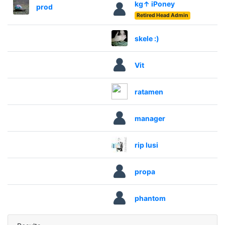
kg↑ iPoney
prod
Retired Head Admin
skele :)
Vit
ratamen
manager
rip lusi
propa
phantom