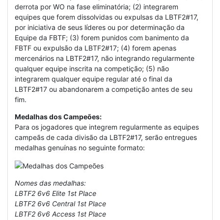
derrota por WO na fase eliminatória; (2) integrarem
equipes que forem dissolvidas ou expulsas da LBTF2#17,
por iniciativa de seus líderes ou por determinação da
Equipe da FBTF; (3) forem punidos com banimento da
FBTF ou expulsão da LBTF2#17; (4) forem apenas
mercenários na LBTF2#17, não integrando regularmente
qualquer equipe inscrita na competição; (5) não
integrarem qualquer equipe regular até o final da
LBTF2#17 ou abandonarem a competição antes de seu
fim.
Medalhas dos Campeões:
Para os jogadores que integrem regularmente as equipes
campeãs de cada divisão da LBTF2#17, serão entregues
medalhas genuínas no seguinte formato:
Nomes das medalhas:
LBTF2 6v6 Elite 1st Place
LBTF2 6v6 Central 1st Place
LBTF2 6v6 Access 1st Place