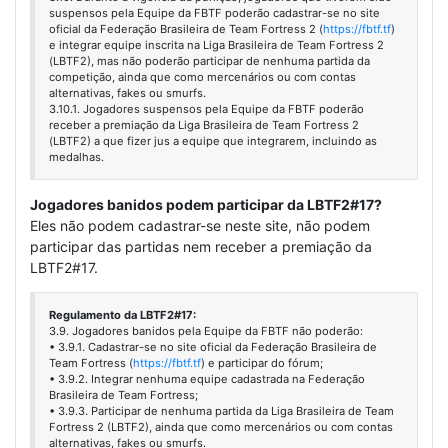
suspensos pela Equipe da FBTF poderão cadastrar-se no site
oficial da Federação Brasileira de Team Fortress 2 (
https://fbtf.tf
)
e integrar equipe inscrita na Liga Brasileira de Team Fortress 2
(LBTF2), mas não poderão participar de nenhuma partida da
competição, ainda que como mercenários ou com contas
alternativas, fakes ou smurfs.
3.10.1. Jogadores suspensos pela Equipe da FBTF poderão
receber a premiação da Liga Brasileira de Team Fortress 2
(LBTF2) a que fizer jus a equipe que integrarem, incluindo as
medalhas.
Jogadores banidos podem participar da LBTF2#17?
Eles não podem cadastrar-se neste site, não podem
participar das partidas nem receber a premiação da
LBTF2#17.
Regulamento da LBTF2#17:
3.9. Jogadores banidos pela Equipe da FBTF não poderão:
• 3.9.1. Cadastrar-se no site oficial da Federação Brasileira de
Team Fortress (
https://fbtf.tf
) e participar do fórum;
• 3.9.2. Integrar nenhuma equipe cadastrada na Federação
Brasileira de Team Fortress;
• 3.9.3. Participar de nenhuma partida da Liga Brasileira de Team
Fortress 2 (LBTF2), ainda que como mercenários ou com contas
alternativas, fakes ou smurfs.