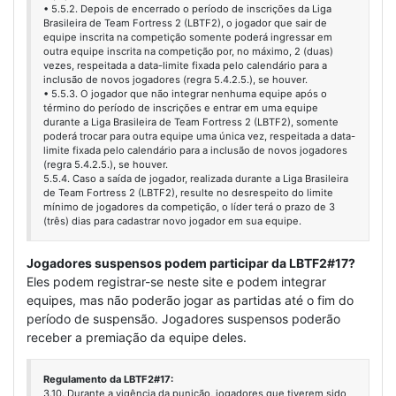
• 5.5.2. Depois de encerrado o período de inscrições da Liga
Brasileira de Team Fortress 2 (LBTF2), o jogador que sair de
equipe inscrita na competição somente poderá ingressar em
outra equipe inscrita na competição por, no máximo, 2 (duas)
vezes, respeitada a data-limite fixada pelo calendário para a
inclusão de novos jogadores (regra 5.4.2.5.), se houver.
• 5.5.3. O jogador que não integrar nenhuma equipe após o
término do período de inscrições e entrar em uma equipe
durante a Liga Brasileira de Team Fortress 2 (LBTF2), somente
poderá trocar para outra equipe uma única vez, respeitada a data-
limite fixada pelo calendário para a inclusão de novos jogadores
(regra 5.4.2.5.), se houver.
5.5.4. Caso a saída de jogador, realizada durante a Liga Brasileira
de Team Fortress 2 (LBTF2), resulte no desrespeito do limite
mínimo de jogadores da competição, o líder terá o prazo de 3
(três) dias para cadastrar novo jogador em sua equipe.
Jogadores suspensos podem participar da LBTF2#17?
Eles podem registrar-se neste site e podem integrar
equipes, mas não poderão jogar as partidas até o fim do
período de suspensão. Jogadores suspensos poderão
receber a premiação da equipe deles.
Regulamento da LBTF2#17:
3.10. Durante a vigência da punição, jogadores que tiverem sido