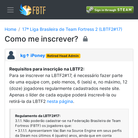
Home
17ª Liga Brasileira de Team Fortress 2 (LBTF2#17)
Como me inscrever?
kg↑ iPoney
Retired Head Admin
Requisitos para inscrição na LBTF2:
Para se inscrever na LBTF2#17, é necessário fazer parte
de uma equipe com, pelo menos, 6 (seis) e, no máximo, 12
(doze) jogadores regularmente cadastrados neste site.
Apenas o líder de cada equipe poderá inscrevê-la ou
retirá-la da LBTF2
nesta página
.
Regulamento da LBTF2#17:
3.1.1. Não poderão cadastrar-se na Federação Brasileira de Team
Fortress (FBTF) os jogadores que:
• 3.1.1.1. Apresentarem Vac Ban na Source Engine em seus perfis
da Steam nos últimos 4 (quatro) anos, ainda que em conta