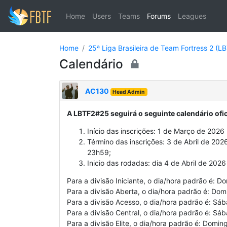
Home
Users
Teams
Forums
Leagues
Home
25ª Liga Brasileira de Team Fortress 2 (
Calendário
AC130
Head Admin
A LBTF2#25 seguirá o seguinte calendário ofic
Início das inscrições: 1 de Março de 2026
Término das inscrições: 3 de Abril de 2026
23h59;
Inicio das rodadas: dia 4 de Abril de 202
Para a divisão Iniciante, o dia/hora padrão é: 
Para a divisão Aberta, o dia/hora padrão é: Do
Para a divisão Acesso, o dia/hora padrão é: Sá
Para a divisão Central, o dia/hora padrão é: S
Para a divisão Elite, o dia/hora padrão é: Domi